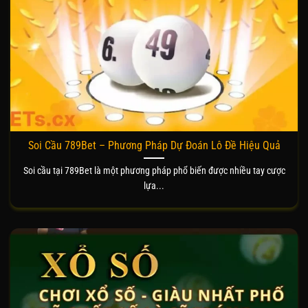
Soi Cầu 789Bet – Phương Pháp Dự Đoán Lô Đề Hiệu Quả
Soi cầu tại 789Bet là một phương pháp phổ biến được nhiều tay cược
lựa...