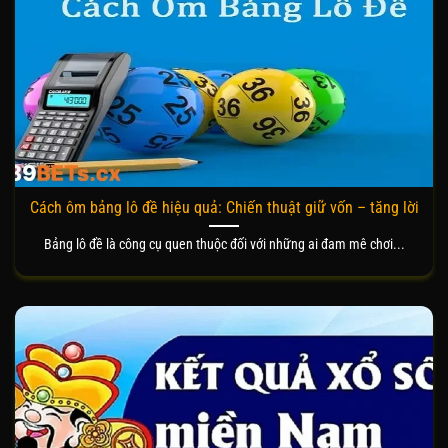
Cách ôm bảng lô đề hiệu quả: Chiến thuật giữ vốn – tăng lời
Bảng lô đề là công cụ quen thuộc đối với những ai đam mê chơi...