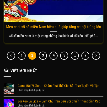
Mẹo chơi xổ số miền Nam hiệu quả giúp tăng cơ hội trúng lớn
Xổ số miền Nam là một trong những loại hình xổ số kiến thiết phổ...
1
2
3
4
5
…
7
BÀI VIẾT MỚI NHẤT
Game Bài 789bet – Khám Phá Thế Giới Bài Trực Tuyến Vô Tận
Chức năng bình luận bị tắt
ở
Game
Bài
Soi Kèo La Liga – Làm Chủ Trận Đấu Với Chiến Thuật Đỉnh Cao
789bet
Chức năng bình luận bị tắt
ở
–