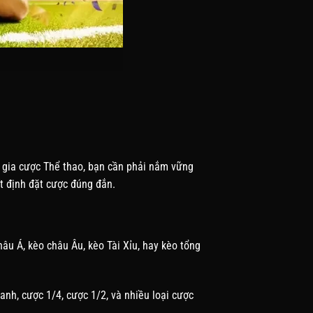
m gia cược Thể thao, bạn cần phải nắm vững
t định đặt cược đúng đắn.
hâu Á, kèo châu Âu, kèo Tài Xỉu, hay kèo tổng
nh, cược 1/4, cược 1/2, và nhiều loại cược