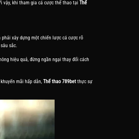
ì vậy, khi tham gia cá cược thể thao tại
Thể
n phải xây dựng một chiến lược cá cược rõ
 sâu sắc.
không hiệu quả, đừng ngần ngại thay đổi cách
h khuyến mãi hấp dẫn,
Thể thao 789bet
thực sự