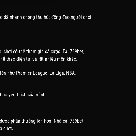
hao đã nhanh chóng thu hút đông đảo người chơi
 chơi có thể tham gia cá cược. Tại 789bet,
thể thao điện tử, và rất nhiều môn khác.
ế lớn như Premier League, La Liga, NBA,
hao yêu thích của mình.
h được phần thưởng lớn hơn. Nhà cái 789bet
cá cược.