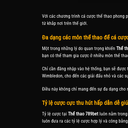
Với các chương trình cá cược thể thao phong p
từ khắp nơi trên thế giới.
Đa dạng các môn thể thao để cá cượ
Một trong những lý do quan trọng khiến
Thể t
bạn có thể tham gia cược ở nhiều môn thể thao n
Chỉ cần đăng nhập vào hệ thống, bạn sẽ được ti
Wimbledon, cho đến các giải đấu nhỏ và các sự
Điều này không chỉ mang đến sự đa dạng cho n
Tỷ lệ cược cực thu hút hấp dẫn dễ giú
Tỷ lệ cược tại
Thể thao 789bet
luôn nằm trong 
luôn đưa ra các tỷ lệ cược hợp lý và công bằng