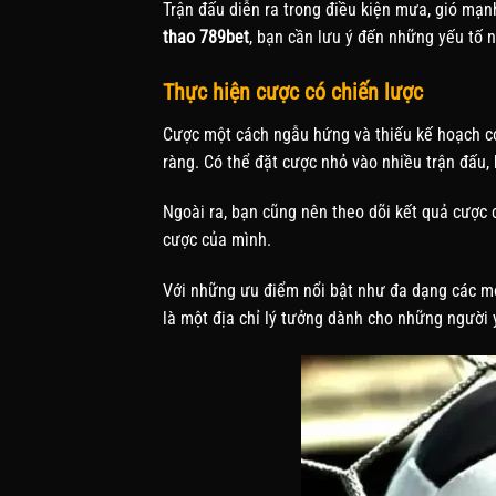
Trận đấu diễn ra trong điều kiện mưa, gió mạnh
thao 789bet
, bạn cần lưu ý đến những yếu tố n
Thực hiện cược có chiến lược
Cược một cách ngẫu hứng và thiếu kế hoạch có
ràng. Có thể đặt cược nhỏ vào nhiều trận đấu,
Ngoài ra, bạn cũng nên theo dõi kết quả cược 
cược của mình.
Với những ưu điểm nổi bật như đa dạng các mô
là một địa chỉ lý tưởng dành cho những người 