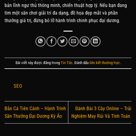
bản lĩnh ngư thủ thông minh, chiến thuật hợp lý. Nếu bạn đang
tìm một sân chơi giải trí đa dạng, đồ họa đẹp mắt và phần
thưởng giá trị, đừng bỏ lỡ hành trình chinh phục đại dương.
Bài viết này được đăng trong
Tin Tức
. Đánh dấu
liên kết thường trực
.
SEO
Bắn Cá Tiên Cánh – Hành Trình
Đánh Bài 3 Cây Online – Trải
Săn Thưởng Đại Dương Kỳ Ảo
Nghiệm May Rủi Và Tính Toán