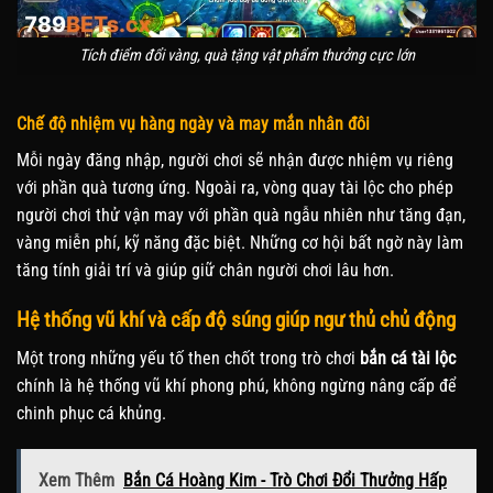
Tích điểm đổi vàng, quà tặng vật phẩm thưởng cực lớn
Chế độ nhiệm vụ hàng ngày và may mắn nhân đôi
Mỗi ngày đăng nhập, người chơi sẽ nhận được nhiệm vụ riêng
với phần quà tương ứng. Ngoài ra, vòng quay tài lộc cho phép
người chơi thử vận may với phần quà ngẫu nhiên như tăng đạn,
vàng miễn phí, kỹ năng đặc biệt. Những cơ hội bất ngờ này làm
tăng tính giải trí và giúp giữ chân người chơi lâu hơn.
Hệ thống vũ khí và cấp độ súng giúp ngư thủ chủ động
Một trong những yếu tố then chốt trong trò chơi
bắn cá tài lộc
chính là hệ thống vũ khí phong phú, không ngừng nâng cấp để
chinh phục cá khủng.
Xem Thêm
Bắn Cá Hoàng Kim - Trò Chơi Đổi Thưởng Hấp