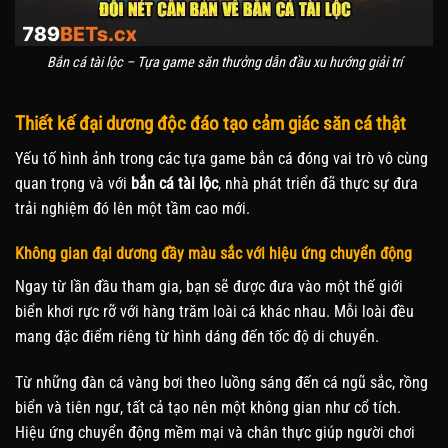
Bắn cá tài lộc – Tựa game săn thưởng dẫn đầu xu hướng giải trí
Thiết kế đại dương độc đáo tạo cảm giác săn cá thật
Yếu tố hình ảnh trong các tựa game bắn cá đóng vai trò vô cùng
quan trọng và với
bắn cá tài lộc
, nhà phát triển đã thực sự đưa
trải nghiệm đó lên một tầm cao mới.
Không gian đại dương đầy màu sắc với hiệu ứng chuyển động
Ngay từ lần đầu tham gia, bạn sẽ được đưa vào một thế giới
biển khơi rực rỡ với hàng trăm loài cá khác nhau. Mỗi loài đều
mang đặc điểm riêng từ hình dáng đến tốc độ di chuyển.
Từ những đàn cá vàng bơi theo luồng sáng đến cá ngũ sắc, rồng
biển và tiên ngư, tất cả tạo nên một không gian như cổ tích.
Hiệu ứng chuyển động mềm mại và chân thực giúp người chơi