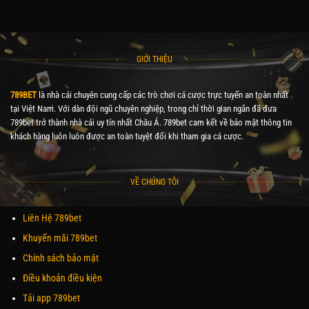
Âu
Kèo
Mã
–
Đấu
Thủ
Bí
Thuật
Quyết
Làm
Cược
Chủ
GIỚI THIỆU
Luôn
Sân
Thắng
Cược
Từ
789BET
là nhà cái chuyên cung cấp các trò chơi cá cược trực tuyến an toàn nhất
Chuyên
tại Việt Nam. Với dàn đội ngũ chuyên nghiệp, trong chỉ thời gian ngắn đã đưa
Gia
789bet trở thành nhà cái uy tín nhất Châu Á. 789bet cam kết về bảo mật thông tin
khách hàng luôn luôn được an toàn tuyệt đối khi tham gia cá cược.
VỀ CHÚNG TÔI
Liên Hệ 789bet
Khuyến mãi 789bet
Chính sách bảo mật
Điều khoản điều kiện
Tải app 789bet