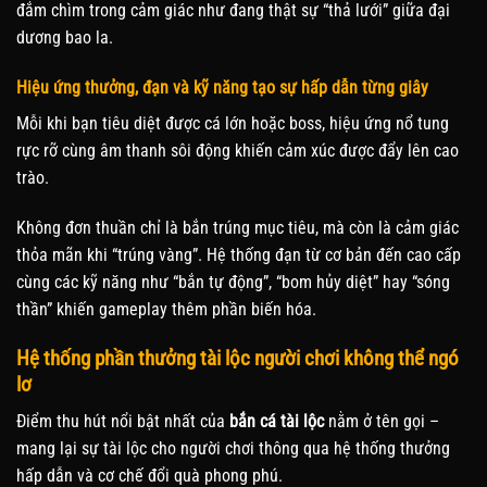
đắm chìm trong cảm giác như đang thật sự “thả lưới” giữa đại
dương bao la.
Hiệu ứng thưởng, đạn và kỹ năng tạo sự hấp dẫn từng giây
Mỗi khi bạn tiêu diệt được cá lớn hoặc boss, hiệu ứng nổ tung
rực rỡ cùng âm thanh sôi động khiến cảm xúc được đẩy lên cao
trào.
Không đơn thuần chỉ là bắn trúng mục tiêu, mà còn là cảm giác
thỏa mãn khi “trúng vàng”. Hệ thống đạn từ cơ bản đến cao cấp
cùng các kỹ năng như “bắn tự động”, “bom hủy diệt” hay “sóng
thần” khiến gameplay thêm phần biến hóa.
Hệ thống phần thưởng tài lộc người chơi không thể ngó
lơ
Điểm thu hút nổi bật nhất của
bắn cá tài lộc
nằm ở tên gọi –
mang lại sự tài lộc cho người chơi thông qua hệ thống thưởng
hấp dẫn và cơ chế đổi quà phong phú.