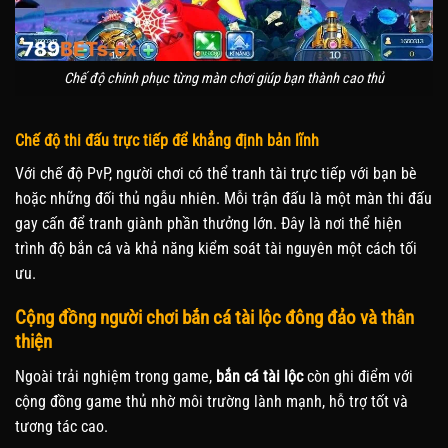
Chế độ chinh phục từng màn chơi giúp bạn thành cao thủ
Chế độ thi đấu trực tiếp để khẳng định bản lĩnh
Với chế độ PvP, người chơi có thể tranh tài trực tiếp với bạn bè
hoặc những đối thủ ngẫu nhiên. Mỗi trận đấu là một màn thi đấu
gay cấn để tranh giành phần thưởng lớn. Đây là nơi thể hiện
trình độ bắn cá và khả năng kiểm soát tài nguyên một cách tối
ưu.
Cộng đồng người chơi bắn cá tài lộc đông đảo và thân
thiện
Ngoài trải nghiệm trong game,
bắn cá tài lộc
còn ghi điểm với
cộng đồng game thủ nhờ môi trường lành mạnh, hỗ trợ tốt và
tương tác cao.