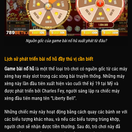
Nguồn gốc của game bài nổ hũ xuất phát từ đâu?
Lịch sử phát triển bài nổ hũ đầy thú vị cần biết
Game bài nổ hũ
là một thể loại trò chơi có nguồn gốc từ các máy
xèng hay máy slot trong các sòng bài truyền thống. Những máy
xèng này lần đầu tiên xuất hiện vào cuối thế kỷ 19 tại Mỹ và
được phát triển bởi Charles Fey, người sáng lập ra chiếc máy
xèng đầu tiên mang tên “Liberty Bell”.
Những chiếc máy này hoạt động bằng cách quay các bánh xe với
các biểu tượng khác nhau, và nếu các biểu tượng trùng khớp,
người chơi sẽ nhận được tiền thưởng. Sau đó, trò chơi này đã