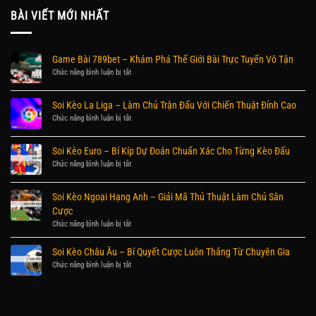
BÀI VIẾT MỚI NHẤT
Game Bài 789bet – Khám Phá Thế Giới Bài Trực Tuyến Vô Tận
Chức năng bình luận bị tắt
ở
Game
Bài
Soi Kèo La Liga – Làm Chủ Trận Đấu Với Chiến Thuật Đỉnh Cao
789bet
Chức năng bình luận bị tắt
ở
–
Soi
Khám
Kèo
Phá
Soi Kèo Euro – Bí Kíp Dự Đoán Chuẩn Xác Cho Từng Kèo Đấu
La
Thế
Chức năng bình luận bị tắt
ở
Liga
Giới
Soi
–
Bài
Kèo
Làm
Trực
Soi Kèo Ngoại Hạng Anh – Giải Mã Thủ Thuật Làm Chủ Sân
Euro
Chủ
Tuyến
Cược
–
Trận
Vô
Chức năng bình luận bị tắt
Bí
ở
Đấu
Tận
Kíp
Soi
Với
Dự
Kèo
Chiến
Soi Kèo Châu Âu – Bí Quyết Cược Luôn Thắng Từ Chuyên Gia
Đoán
Ngoại
Thuật
Chức năng bình luận bị tắt
ở
Chuẩn
Hạng
Đỉnh
Soi
Xác
Anh
Cao
Kèo
Cho
–
Châu
Từng
Giải
Âu