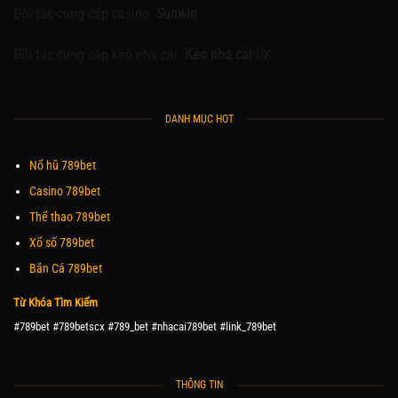
Đối tác cung cấp casino:
Sunwin
Đối tác cung cấp kèo nhà cái:
Kèo nhà cái
UK
DANH MỤC HOT
Nổ hũ 789bet
Casino 789bet
Thể thao 789bet
Xổ số 789bet
Bắn Cá 789bet
Từ Khóa Tìm Kiếm
#789bet #789betscx #789_bet #nhacai789bet #link_789bet
THÔNG TIN