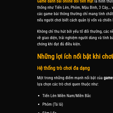
Game đánh bài online đổi tiền mặt
là hình thứ
thống như Tiến Lên, Phỏm, Mậu Binh, 3 Cây,… v
các game bài thông thường chỉ mang tính chất 
nếu người chơi biết cách quản lý vốn và chiến 
Không chỉ thu hút bởi yếu tố đổi thưởng, các 
về giao diện, trải nghiệm người dùng và tính b
chóng khi đạt đủ điều kiện.
Những lợi ích nổi bật khi chơ
Hệ thống trò chơi đa dạng
Một trong những điểm mạnh nổi bật của
game 
lựa chọn các trò chơi quen thuộc như:
Tiến Lên Miền Nam/Miền Bắc
Phỏm (Tá lả)