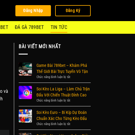
Đăng Nhập
Đăng Ký
9BET
ĐÁ GÀ 789BET
TIN TỨC
BÀI VIẾT MỚI NHẤT
Game Bài 789bet – Khám Phá
Thế Giới Bài Trực Tuyến Vô Tận
Chức năng bình luận bị tắt
ở
Game
Bài
Soi Kèo La Liga – Làm Chủ Trận
ao và
789bet
Đấu Với Chiến Thuật Đỉnh Cao
–
nh
Chức năng bình luận bị tắt
ở
Khám
Soi
Phá
Kèo
Soi Kèo Euro – Bí Kíp Dự Đoán
Thế
La
Chuẩn Xác Cho Từng Kèo Đấu
Giới
Liga
Bài
Chức năng bình luận bị tắt
ở
–
Trực
Soi
Làm
Tuyến
Kèo