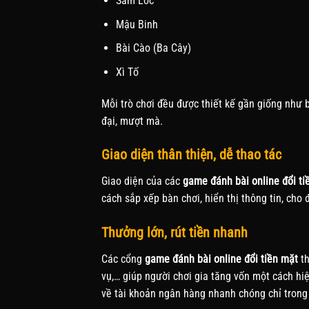
Sâm Lốc
Mậu Binh
Bài Cào (Ba Cây)
Xì Tố
Mỗi trò chơi đều được thiết kế gần giống như
đại, mượt mà.
Giao diện thân thiện, dễ thao tác
Giao diện của các
game đánh bài online đổi ti
cách sắp xếp bàn chơi, hiển thị thông tin, cho
Thưởng lớn, rút tiền nhanh
Các cổng
game đánh bài online đổi tiền mặt
th
vụ,… giúp người chơi gia tăng vốn một cách hi
về tài khoản ngân hàng nhanh chóng chỉ trong 