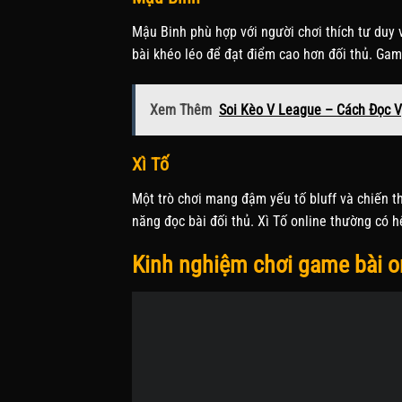
Mậu Binh phù hợp với người chơi thích tư duy v
bài khéo léo để đạt điểm cao hơn đối thủ. Game 
Xem Thêm
Soi Kèo V League – Cách Đọc V
Xì Tố
Một trò chơi mang đậm yếu tố bluff và chiến t
năng đọc bài đối thủ. Xì Tố online thường có 
Kinh nghiệm chơi game bài on