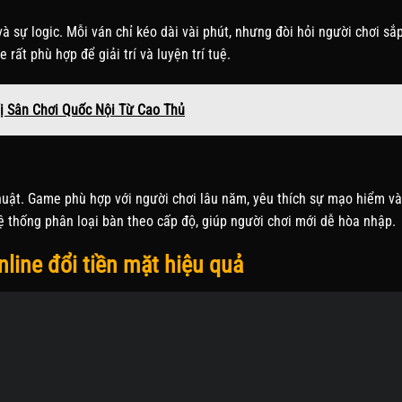
à sự logic. Mỗi ván chỉ kéo dài vài phút, nhưng đòi hỏi người chơi sắ
rất phù hợp để giải trí và luyện trí tuệ.
ị Sân Chơi Quốc Nội Từ Cao Thủ
huật. Game phù hợp với người chơi lâu năm, yêu thích sự mạo hiểm và
hệ thống phân loại bàn theo cấp độ, giúp người chơi mới dễ hòa nhập.
line đổi tiền mặt hiệu quả