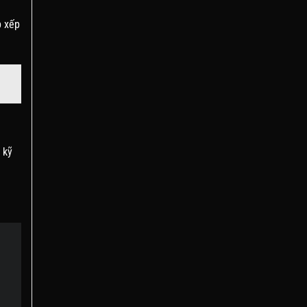
p xếp
 kỹ