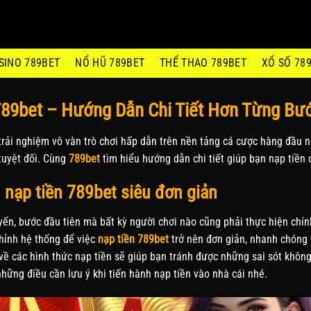
SINO 789BET
NỔ HŨ 789BET
THỂ THAO 789BET
XỔ SỐ 78
789bet – Hướng Dẫn Chi Tiết Hơn Từng Bư
trải nghiệm vô vàn trò chơi hấp dẫn trên nền tảng cá cược hàng đầu n
tuyệt đối. Cùng
789bet
tìm hiểu hướng dẫn chi tiết giúp bạn nạp tiền 
 nạp tiền 789bet siêu đơn giản
yến, bước đầu tiên mà bất kỳ người chơi nào cũng phải thực hiện chính
chỉnh hệ thống để việc
nạp tiền 789bet
trở nên đơn giản, nhanh chóng
về các hình thức nạp tiền sẽ giúp bạn tránh được những sai sót khôn
hững điều cần lưu ý khi tiến hành nạp tiền vào nhà cái nhé.