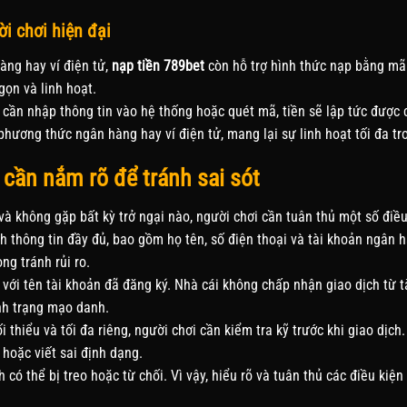
i chơi hiện đại
ng hay ví điện tử,
nạp tiền 789bet
còn hỗ trợ hình thức nạp bằng mã
gọn và linh hoạt.
ần nhập thông tin vào hệ thống hoặc quét mã, tiền sẽ lập tức được c
ương thức ngân hàng hay ví điện tử, mang lại sự linh hoạt tối đa tro
 cần nắm rõ để tránh sai sót
 và không gặp bất kỳ trở ngại nào, người chơi cần tuân thủ một số điề
 thông tin đầy đủ, bao gồm họ tên, số điện thoại và tài khoản ngân h
ng tránh rủi ro.
 với tên tài khoản đã đăng ký. Nhà cái không chấp nhận giao dịch từ 
nh trạng mạo danh.
i thiểu và tối đa riêng, người chơi cần kiểm tra kỹ trước khi giao dịc
hoặc viết sai định dạng.
có thể bị treo hoặc từ chối. Vì vậy, hiểu rõ và tuân thủ các điều kiện