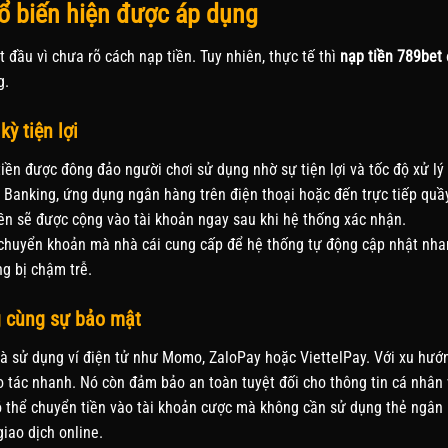
ổ biến hiện được áp dụng
 đầu vì chưa rõ cách nạp tiền. Tuy nhiên, thực tế thì
nạp tiền 789bet
g.
ỳ tiện lợi
ền được đông đảo người chơi sử dụng nhờ sự tiện lợi và tốc độ xử lý
t Banking, ứng dụng ngân hàng trên điện thoại hoặc đến trực tiếp quầy
iền sẽ được cộng vào tài khoản ngay sau khi hệ thống xác nhận.
chuyển khoản mà nhà cái cung cấp để hệ thống tự động cập nhật nhanh
ng bị chậm trễ.
g cùng sự bảo mật
à sử dụng ví điện tử như Momo, ZaloPay hoặc ViettelPay. Với xu hướ
o tác nhanh. Nó còn đảm bảo an toàn tuyệt đối cho thông tin cá nhân 
 có thể chuyển tiền vào tài khoản cược mà không cần sử dụng thẻ ngâ
iao dịch online.