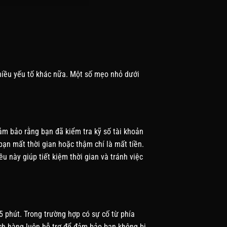
nhiều yếu tố khác nữa. Một số mẹo nhỏ dưới
đảm bảo rằng bạn đã kiểm tra kỹ số tài khoản
bạn mất thời gian hoặc thậm chí là mất tiền.
 này giúp tiết kiệm thời gian và tránh việc
5 phút. Trong trường hợp có sự cố từ phía
ách hàng luôn hỗ trợ để đảm bảo bạn không bị