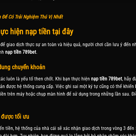
Để Có Trải Nghiệm Thú Vị Nhất
ực hiện nạp tiền tại đây
để giao dịch thực sự an toàn và hiệu quả, người chơi cần lưu ý đến 
ình
nạp tiền 789bet
.
 dung chuyển khoản
xác luôn là yếu tố then chốt. Khi bạn thực hiện
nạp tiền 789bet
, hãy 
ản được hệ thống cung cấp. Việc ghi sai một ký tự cũng có thể khiến 
tiền trên máy hoặc chụp màn hình để sử dụng trong những lần sau. Điều
 được tối ưu
ển tiền, hệ thống của nhà cái sẽ xác nhận giao dịch trong vòng 3 đến 
éo dài hơn. Tuy nhiên, bạn đừng quá lo lắng bởi bộ phận chăm sóc kh