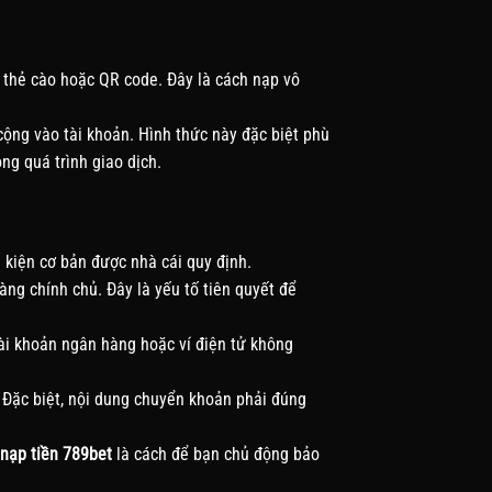
 thẻ cào hoặc QR code. Đây là cách nạp vô
ộng vào tài khoản. Hình thức này đặc biệt phù
ng quá trình giao dịch.
u kiện cơ bản được nhà cái quy định.
àng chính chủ. Đây là yếu tố tiên quyết để
tài khoản ngân hàng hoặc ví điện tử không
h. Đặc biệt, nội dung chuyển khoản phải đúng
nạp tiền 789bet
là cách để bạn chủ động bảo